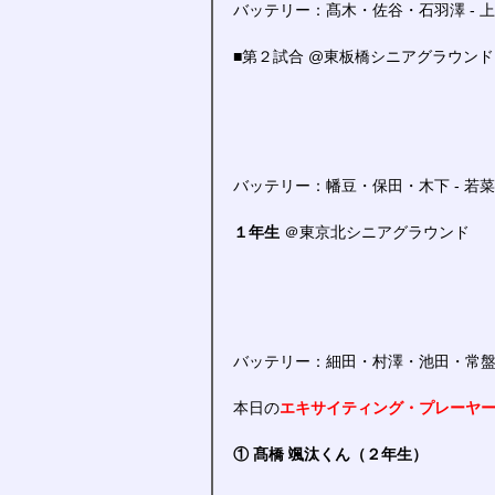
バッテリー：髙木・佐谷・石羽澤 - 
■第２試合 @東板橋シニアグラウンド
バッテリー：幡豆・保田・木下 - 若菜
１年生 
＠東京北シニアグラウンド
バッテリー：細田・村澤・池田・常盤・
本日の
エキサイティング・プレーヤ
① 髙橋 颯汰くん（２年生）