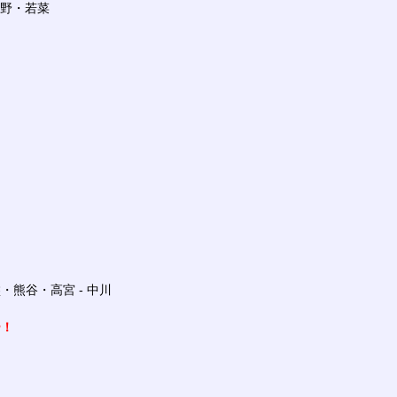
上野・若菜
熊谷・高宮 - 中川
ー！