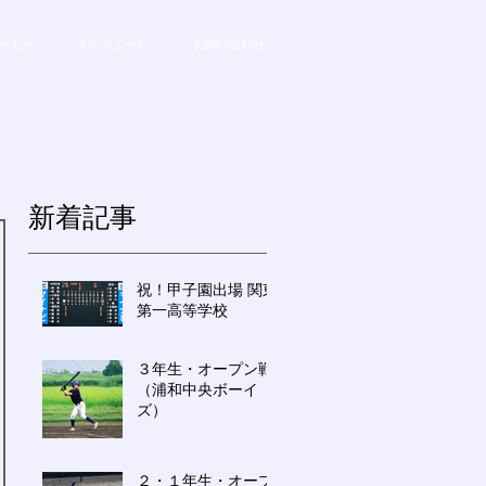
ービー
スケジュール
お問い合わせ
新着記事
祝！甲子園出場 関東
第一高等学校
３年生・オープン戦
（浦和中央ボーイ
ズ）
２・１年生・オープ