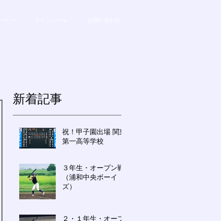
ービー
スケジュール
お問い合わせ
新着記事
祝！甲子園出場 関東
第一高等学校
３年生・オープン戦
（浦和中央ボーイ
ズ）
２・１年生・オープ