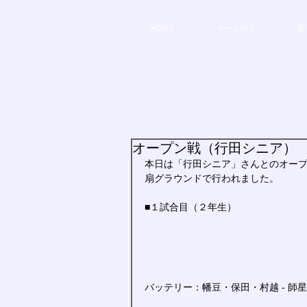
HOME
チーム紹介
選
オープン戦（行田シニア）
本日は「行田シニア」さんとのオー
扇グラウンドで行われました。
■１試合目（２年生）
バッテリー：幡豆・保田・村越 - 師星