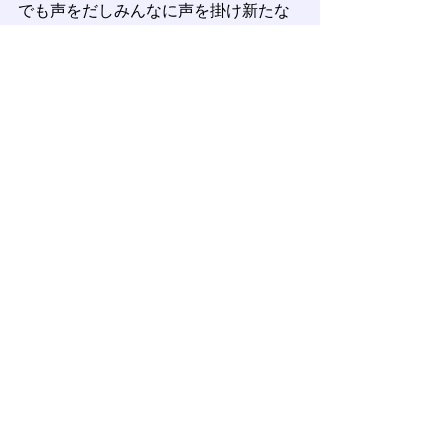
でも声をだしみんなに声を掛け新たな
ムードメーカーとしてのポジションも
確立。プレーでも姿勢でもみんなを引
っ張っていってほしい。熱盛！
１年生　保田 祥太くん
劣勢の３回から２番手としてマウンド
に上がると、３イニングを投げ６奪三