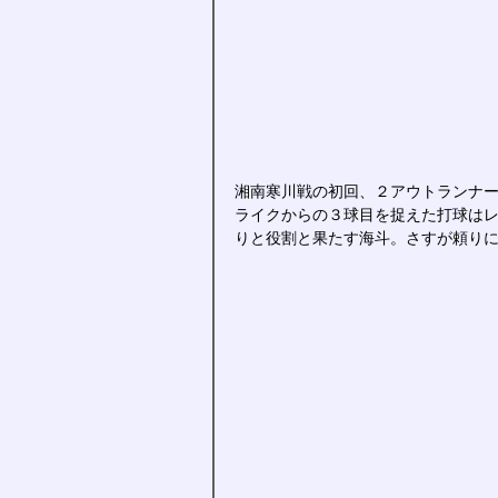
湘南寒川戦の初回、２アウトランナ
ライクからの３球目を捉えた打球は
りと役割と果たす海斗。さすが頼り