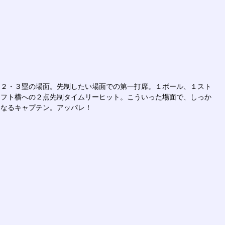
ー２・３塁の場面。先制したい場面での第一打席。１ボール、１スト
レフト横への２点先制タイムリーヒット。こういった場面で、しっか
になるキャプテン。アッパレ！