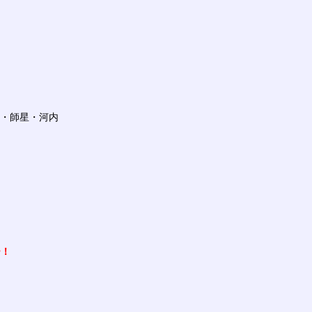
菜・師星・河内
ー！