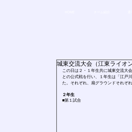
HOME
チーム紹介
選
城東交流大会（江東ライオ
この日は２・１年生共に城東交流大
との公式戦を行い、１年生は「江戸
た。それぞれ、扇グラウンドそれぞ
２年生
■第１試合