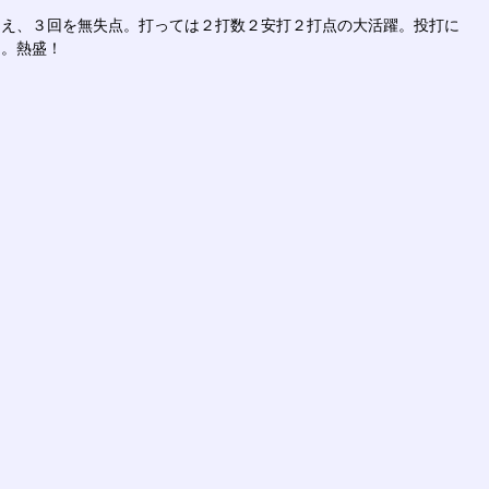
抑え、３回を無失点。打っては２打数２安打２打点の大活躍。投打に
た。熱盛！