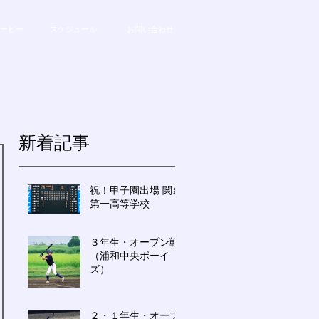
ービー
スケジュール
お問い合わせ
新着記事
祝！甲子園出場 関東
第一高等学校
３年生・オープン戦
（浦和中央ボーイ
ズ）
２・１年生・オープ