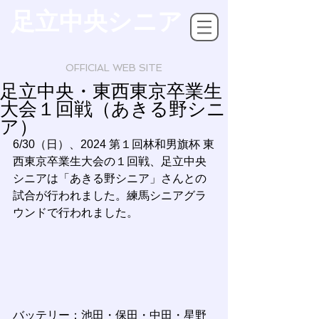
足立中央シニア
OFFICIAL WEB SITE
足立中央・東西東京卒業生
大会１回戦（あきる野シニ
ア）
6/30（日）、
2024 第１回林和男旗杯 東
西東京卒業生大会の１回戦、
足立中央
シニアは「あきる野シニア」さんとの
試合が行われました。
練馬シニアグラ
ウンドで行われました。
バッテリー：池田・保田・中田・星野 