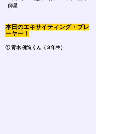
- 師星
本日のエキサイティング・プレ
ーヤー！
① 青木 健造くん（３年生）