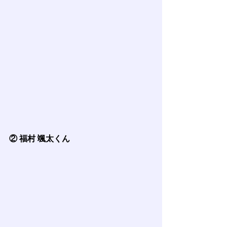
② 福村 颯太くん