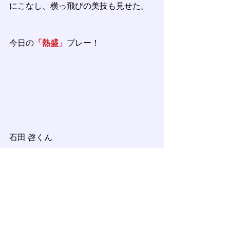
にこなし、横っ飛びの美技も見せた。
今日の
「熱盛」
プレー！
石田 啓くん
３打数２安打１打点、好機で勝負強い
打撃を見せた。
遊撃手としても華麗なフィールディン
グを見せ、ピンチで併殺を取るなど、
守備からチームに良い流れを呼び込ん
だ好プレーに熱盛っ！