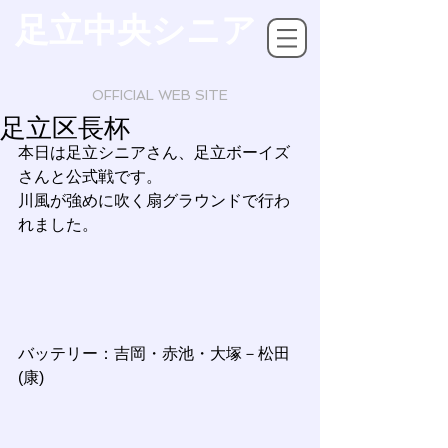
足立中央シニア
OFFICIAL WEB SITE
足立区長杯
本日は足立シニアさん、足立ボーイズ
さんと公式戦です。
川風が強めに吹く扇グラウンドで行わ
れました。
バッテリー：吉岡・赤池・大塚－松田
(康)