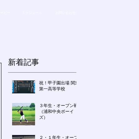
ービー
スケジュール
お問い合わせ
新着記事
祝！甲子園出場 関東
第一高等学校
３年生・オープン戦
（浦和中央ボーイ
ズ）
２・１年生・オープ