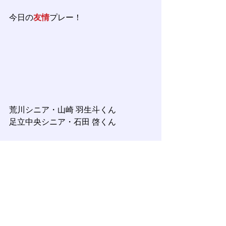
今日の
友情
プレー！
荒川シニア・山崎 羽生斗くん
足立中央シニア・石田 啓くん
小学生の頃から良き友人であり、良き
ライバルである２人。
互いに背番号⑥を背負い、遊撃手とし
て活躍し続けている。
２塁ベース上で互いに称え合い、笑顔
を見せる２人。
敵、味方を超えた２人にしか分からな