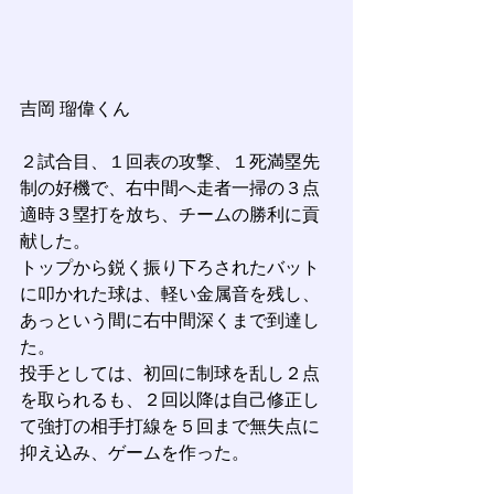
吉岡 瑠偉くん
２試合目、１回表の攻撃、１死満塁先
制の好機で、右中間へ走者一掃の３点
適時３塁打を放ち、チームの勝利に貢
献した。
トップから鋭く振り下ろされたバット
に叩かれた球は、軽い金属音を残し、
あっという間に右中間深くまで到達し
た。
投手としては、初回に制球を乱し２点
を取られるも、２回以降は自己修正し
て強打の相手打線を５回まで無失点に
抑え込み、ゲームを作った。