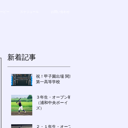
ービー
スケジュール
お問い合わせ
新着記事
祝！甲子園出場 関東
第一高等学校
３年生・オープン戦
（浦和中央ボーイ
ズ）
２・１年生・オープ