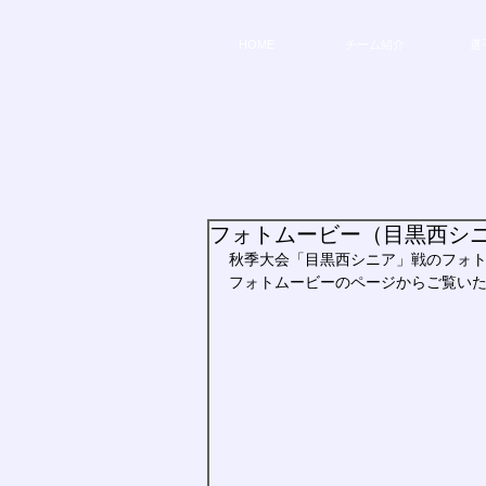
HOME
チーム紹介
選
フォトムービー（目黒西シ
秋季大会「目黒西シニア」戦のフォ
フォトムービーのページからご覧い