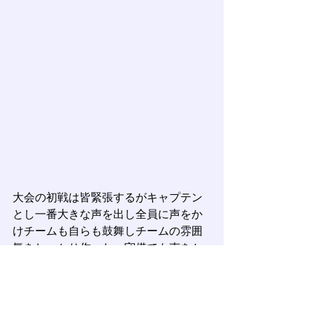
大会の初戦は皆緊張するがキャプテン
とし一番大きな声を出し全員に声をか
けチームも自らも鼓舞しチームの雰囲
気をしっかり作った。守備でも声をか
け続け、良いプレーもあり打っては強
烈なレフトへの２塁打も放ち活躍し
た。