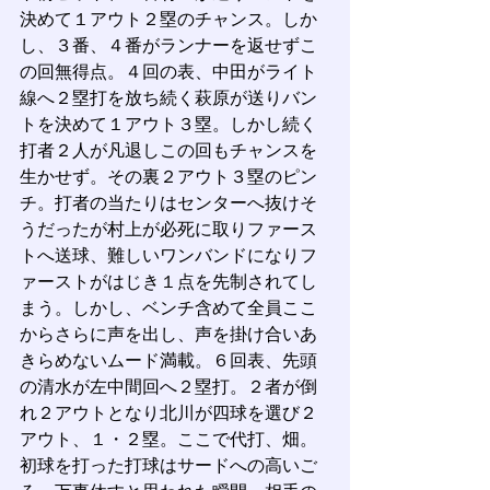
決めて１アウト２塁のチャンス。しか
し、３番、４番がランナーを返せずこ
の回無得点。４回の表、中田がライト
線へ２塁打を放ち続く萩原が送りバン
トを決めて１アウト３塁。しかし続く
打者２人が凡退しこの回もチャンスを
生かせず。その裏２アウト３塁のピン
チ。打者の当たりはセンターへ抜けそ
うだったが村上が必死に取りファース
トへ送球、難しいワンバンドになりフ
ァーストがはじき１点を先制されてし
まう。しかし、ベンチ含めて全員ここ
からさらに声を出し、声を掛け合いあ
きらめないムード満載。６回表、先頭
の清水が左中間回へ２塁打。２者が倒
れ２アウトとなり北川が四球を選び２
アウト、１・２塁。ここで代打、畑。
初球を打った打球はサードへの高いご