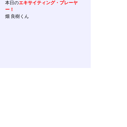
本日の
エキサイティング・プレーヤ
ー！
畑 良樹くん
負けている場面のチャンスで代打。サ
ードゴロではあったが相手のエラーを
誘い同点打。次の打席ではタイムリー
ヒットにはならなかったがきれいなレ
フト前ヒット。いじられキャラの彼が