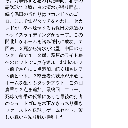
ろ。万事休すと思われた瞬間、相手の
悪送球で２塁走者の清水が帰り同点。
続く保田の当たりはセカンドへのゴ
ロ。ここで畑がタッチをかわし、セカ
ンドが１塁へ送球するも保田の気迫の
ヘッドスライディングがセーフ。この
間北川がホームを踏み逆転に成功。７
回表、２死から清水が出塁。中田のセ
ンター前で１・２塁。萩原のライト線
へのヒットで１点を追加。北川のレフ
ト前でさらに１点追加。続く畑もレフ
ト前ヒット。２塁走者の萩原が果敢に
ホームを狙うもタッチアウト。この回
貴重な２点を追加。最終回、エラー、
死球で相手の反撃にあうも最後の打者
のショートゴロを木下がきっちり捌き
ファーストへ送球しゲームセット。苦
しい戦いを粘り戦い勝利した。